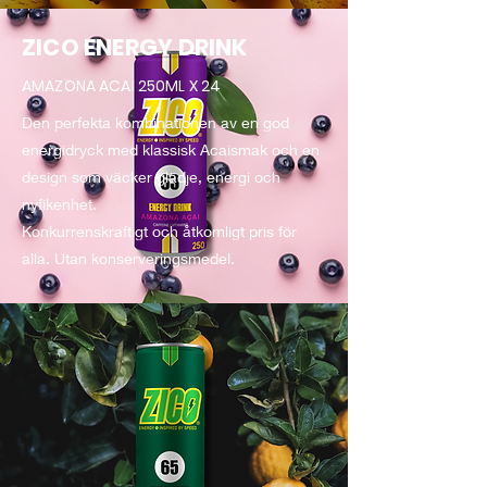
ZICO ENERGY DRINK
AMAZONA ACAI 250ML X 24
Den perfekta kombinationen av en god
energidryck med klassisk Acaismak och en
design som väcker glädje, energi och
nyfikenhet.
Konkurrenskraftigt och åtkomligt pris för
alla. Utan konserveringsmedel.