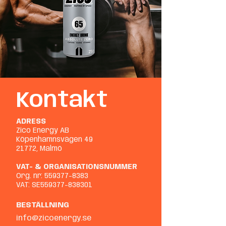
Kontakt
ADRESS
Zico Energy AB
Köpenhamnsvägen 49
21772, Malmö
VAT- & ORGANISATIONSNUMMER
Org. nr:
559377-8383
VAT: SE559377-838301
BESTÄLLNING
info@zicoenergy.se