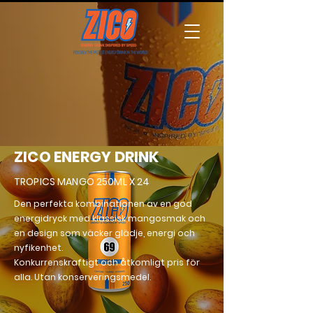
ZICO ENERGY DRINK
TROPICS MANGO 250ML X 24
Den perfekta kombinationen av en god
energidryck med klassisk mangosmak och
en design som väcker glädje, energi och
nyfikenhet.
Konkurrenskraftigt och åtkomligt pris för
alla. Utan konserveringsmedel.